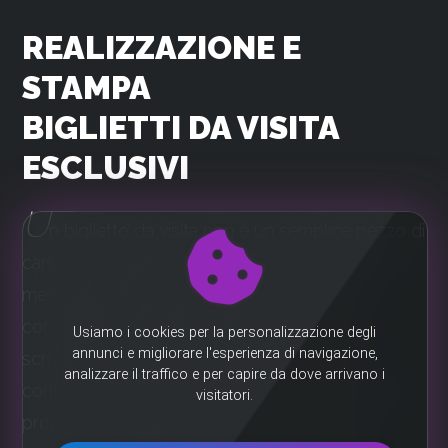
REALIZZAZIONE E
STAMPA
BIGLIETTI DA VISITA
ESCLUSIVI
U
n biglietto da visita non è un semplice pezzo di
carta ma un utile status symbol; la sua durata è
medio alta, basti pensare a quante aziende
conservano i biglietti da visita sulla propria
scrivania, tipicamente vicino al monitor per i
contatti più utili o lo custodiscono con cura nel
proprio portafogli. Una VIP card per clienti