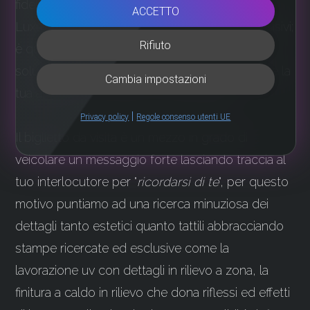
fidelizzati o un tessera esclusiva in materiale
ACCETTO
Luxury o alluminio per accedere a servizi esclusivi;
Rifiuto
è questo il nostro obiettivo, trovare la migliore
soluzione materica ed estetica per promuovere la
Cambia impostazioni
tua attività, il tuo evento, il tuo business.
|
Privacy policy
Regole consenso utenti UE
Il biglietto da visita è un mezzo in grado di
veicolare un messaggio forte lasciando traccia al
tuo interlocutore per "
ricordarsi di te
", per questo
motivo puntiamo ad una ricerca minuziosa dei
dettagli tanto estetici quanto tattili abbracciando
stampe ricercate ed esclusive come la
lavorazione uv con dettagli in rilievo a zona, la
finitura a caldo in rilievo che dona riflessi ed effetti